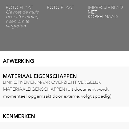
FOTO PLAAT
FOTO PLAAT
IMPRESSIE BLAD
Ga met de muis
MET
over afbeelding
KOPPELNAAD
heen om te
vergroten
AFWERKING
MATERIAAL EIGENSCHAPPEN
LINK OPNEMEN NAAR OVERZICHT VERGELIJK
MATERIAALEIGENSCHAPPEN (dit document wordt
momenteel opgemaakt door externe, volgt spoedig)
KENMERKEN