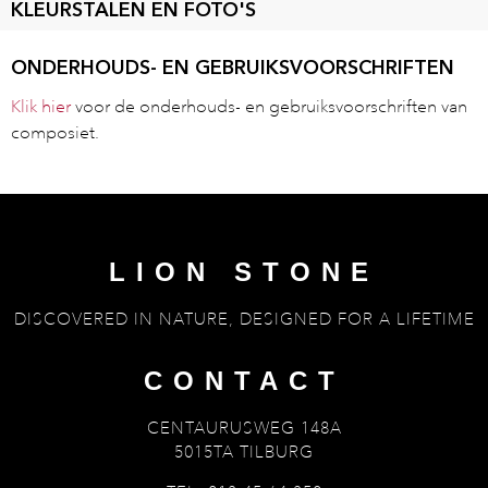
KLEURSTALEN EN FOTO'S
ONDERHOUDS- EN GEBRUIKSVOORSCHRIFTEN
Klik hier
voor de onderhouds- en gebruiksvoorschriften van
composiet.
LION STONE
DISCOVERED IN NATURE, DESIGNED FOR A LIFETIME
CONTACT
CENTAURUSWEG 148A
5015TA TILBURG