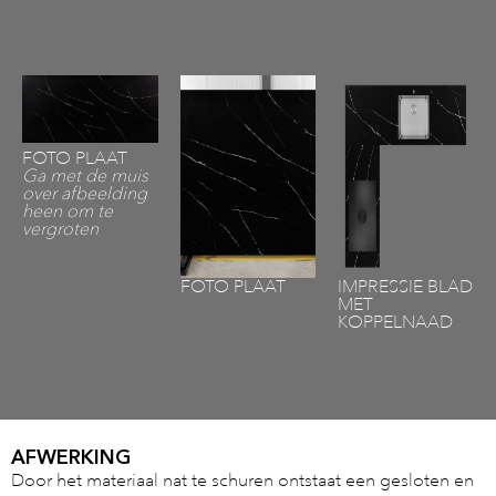
FOTO PLAAT
Ga met de muis
over afbeelding
heen om te
vergroten
FOTO PLAAT
IMPRESSIE BLAD
MET
KOPPELNAAD
AFWERKING
Door het materiaal nat te schuren ontstaat een gesloten en