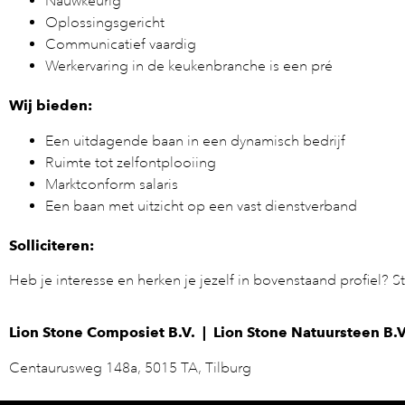
Nauwkeurig
Oplossingsgericht
Communicatief vaardig
Werkervaring in de keukenbranche is een pré
Wij bieden:
Een uitdagende baan in een dynamisch bedrijf
Ruimte tot zelfontplooiing
Marktconform salaris
Een baan met uitzicht op een vast dienstverband
Solliciteren:
Heb je interesse en herken je jezelf in bovenstaand profiel? S
Lion Stone Composiet B.V. | Lion Stone Natuursteen B.V
Centaurusweg 148a, 5015 TA, Tilburg