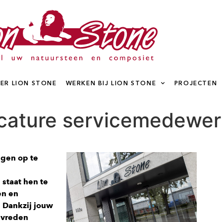
ER LION STONE
WERKEN BIJ LION STONE
PROJECTEN
cature servicemedewer
ngen op te
 staat hen te
en en
 Dankzij jouw
tevreden