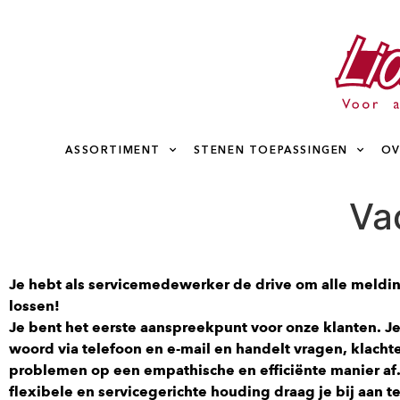
ASSORTIMENT
STENEN TOEPASSINGEN
OV
Va
Je hebt als servicemedewerker de drive om alle meldi
lossen!
Je bent het eerste aanspreekpunt voor onze klanten. Je
woord via telefoon en e-mail en handelt vragen, klacht
problemen op een empathische en efficiënte manier af.
flexibele en servicegerichte houding draag je bij aan 