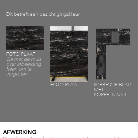
Dit betreft een bezichtigingskleur
FOTO PLAAT
Ga met de muis
over afbeelding
heen om te
vergroten
FOTO PLAAT
IMPRESSIE BLAD
MET
KOPPELNAAD
AFWERKING