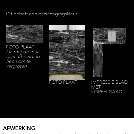
Dit betreft een bezichtigingskleur
FOTO PLAAT
Ga met de muis
over afbeelding
heen om te
vergroten
FOTO PLAAT
IMPRESSIE BLAD
MET
KOPPELNAAD
AFWERKING