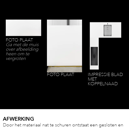
FOTO PLAAT
Ga met de muis
over afbeelding
heen om te
vergroten
FOTO PLAAT
IMPRESSIE BLAD
MET
KOPPELNAAD
AFWERKING
Door het materiaal nat te schuren ontstaat een gesloten en