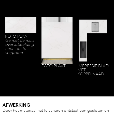
FOTO PLAAT
Ga met de muis
over afbeelding
heen om te
vergroten
FOTO PLAAT
IMPRESSIE BLAD
MET
KOPPELNAAD
AFWERKING
Door het materiaal nat te schuren ontstaat een gesloten en