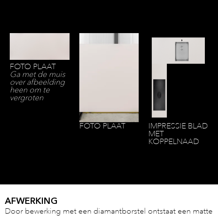
FOTO PLAAT
Ga met de muis
over afbeelding
heen om te
vergroten
FOTO PLAAT
IMPRESSIE BLAD
MET
KOPPELNAAD
AFWERKING
Door bewerking met een diamantborstel ontstaat een matte