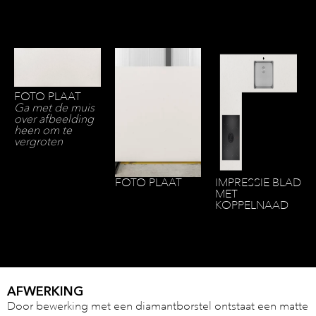
FOTO PLAAT
Ga met de muis
over afbeelding
heen om te
vergroten
FOTO PLAAT
IMPRESSIE BLAD
MET
KOPPELNAAD
AFWERKING
Door bewerking met een diamantborstel ontstaat een matte