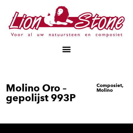
Molino Oro –
Composiet
,
Molino
gepolijst 993P