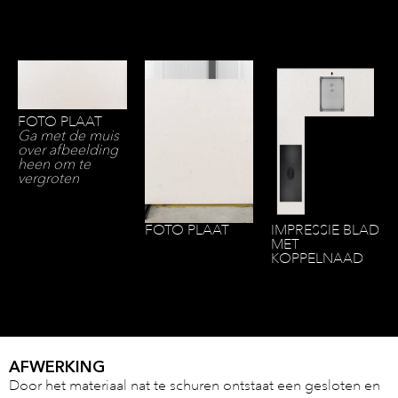
FOTO PLAAT
Ga met de muis
over afbeelding
heen om te
vergroten
FOTO PLAAT
IMPRESSIE BLAD
MET
KOPPELNAAD
AFWERKING
Door het materiaal nat te schuren ontstaat een gesloten en