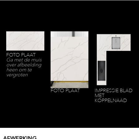
FOTO PLAAT
Ga met de muis
over afbeelding
heen om te
vergroten
FOTO PLAAT
IMPRESSIE BLAD
MET
KOPPELNAAD
AFWERKING