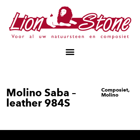
Molino Saba –
Composiet
,
Molino
leather 984S