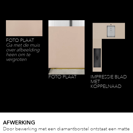
FOTO PLAAT
Ga met de muis
over afbeelding
heen om te
vergroten
FOTO PLAAT
IMPRESSIE BLAD
MET
KOPPELNAAD
AFWERKING
Door bewerking met een diamantborstel ontstaat een matte