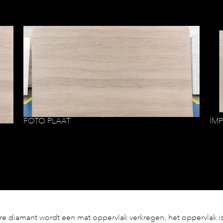
FOTO PLAAT
IM
re diamant wordt een mat oppervlak verkregen, het oppervlak i