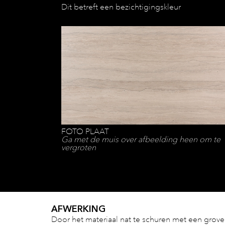
Dit betreft een bezichtigingskleur
FOTO PLAAT
Ga met de muis over afbeelding heen om te
vergroten
AFWERKING
Door het materiaal nat te schuren met een grove