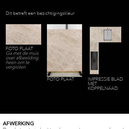
Dit betreft een bezichtigingskleur
FOTO PLAAT
Ga met de muis
over afbeelding
heen om te
vergroten
FOTO PLAAT
IMPRESSIE BLAD
MET
KOPPELNAAD
AFWERKING