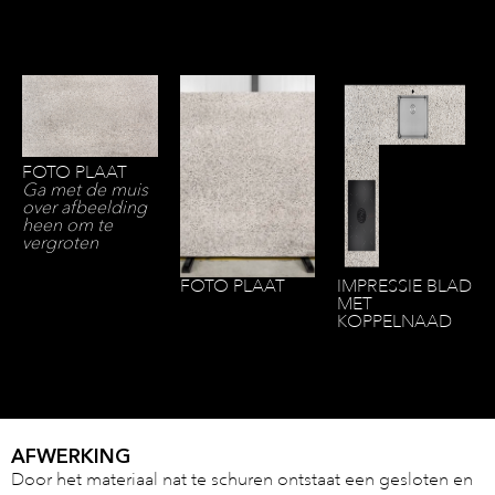
FOTO PLAAT
Ga met de muis
over afbeelding
heen om te
vergroten
FOTO PLAAT
IMPRESSIE BLAD
MET
KOPPELNAAD
AFWERKING
Door het materiaal nat te schuren ontstaat een gesloten en