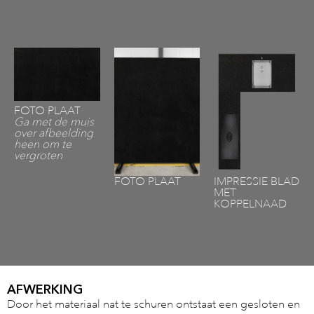
FOTO PLAAT
Ga met de muis
over afbeelding
heen om te
vergroten
FOTO PLAAT
IMPRESSIE BLAD
MET
KOPPELNAAD
AFWERKING
Door het materiaal nat te schuren ontstaat een gesloten en