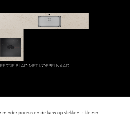
PRESSIE BLAD MET KOPPELNAAD
 minder poreus en de kans op vlekken is kleiner.