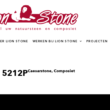
ER LION STONE
WERKEN BIJ LION STONE
PROJECTEN
st 5212P
Caesarstone
,
Composiet