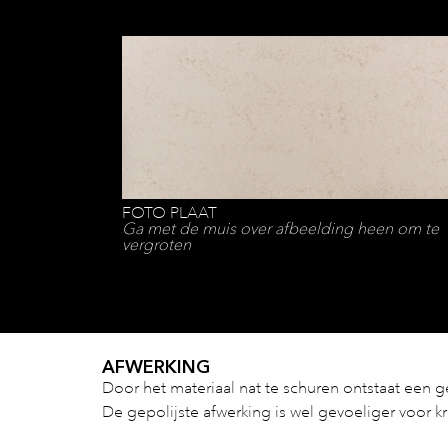
FOTO PLAAT
Ga met de muis over afbeelding heen om te
vergroten
AFWERKING
Door het materiaal nat te schuren ontstaat een 
De gepolijste afwerking is wel gevoeliger voor 