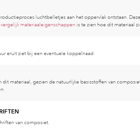
productieproces luchtbelletjes aan het oppervlak ontstaan. De
t
vergelijk materiaaleigenschappen
is te zien hoe dit materiaal 
ur eruit ziet bij een eventuele koppelnaad.
dit materiaal, gezien de natuurlijke basisstoffen van composiet 
en.
RIFTEN
riften van composiet.