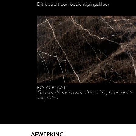
Dit betreft een bezichtigingskleur
FOTO PLAAT
Ga met de muis over afbeelding heen om te
vergroten
AFWERKING