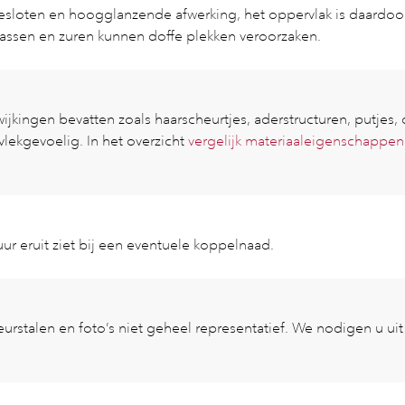
gesloten en hoogglanzende afwerking, het oppervlak is daardoor
krassen en zuren kunnen doffe plekken veroorzaken.
kingen bevatten zoals haarscheurtjes, aderstructuren, putjes, do
 vlekgevoelig. In het overzicht
vergelijk materiaaleigenschappen
ur eruit ziet bij een eventuele koppelnaad.
leurstalen en foto’s niet geheel representatief. We nodigen u u