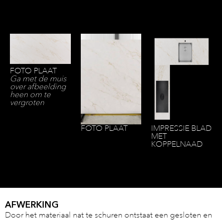
FOTO PLAAT
Ga met de muis
over afbeelding
heen om te
vergroten
FOTO PLAAT
IMPRESSIE BLAD
MET
KOPPELNAAD
AFWERKING
Door het materiaal nat te schuren ontstaat een gesloten en