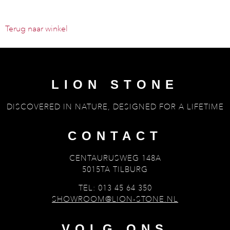
Terug naar winkel
LION STONE
DISCOVERED IN NATURE, DESIGNED FOR A LIFETIME
CONTACT
CENTAURUSWEG 148A
5015TA TILBURG
TEL: 013 45 64 350
SHOWROOM@LION-STONE.NL
VOLG ONS