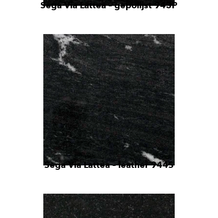
Sega Via Lattea – gepolijst 943P
Sega Via Lattea – leather 944S