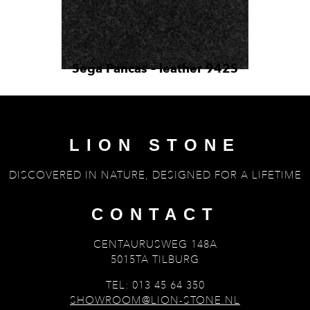
Sega Pancas – leather 942S
LION STONE
DISCOVERED IN NATURE, DESIGNED FOR A LIFETIME
CONTACT
CENTAURUSWEG 148A
5015TA TILBURG
TEL: 013 45 64 350
SHOWROOM@LION-STONE.NL