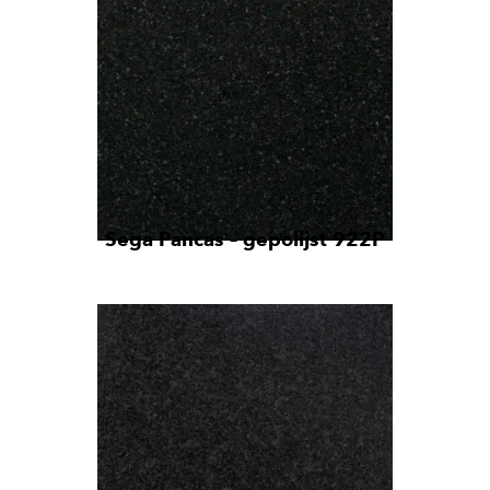
Sega Pancas – gepolijst 922P